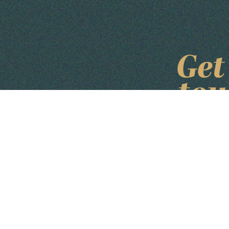
Get
tou