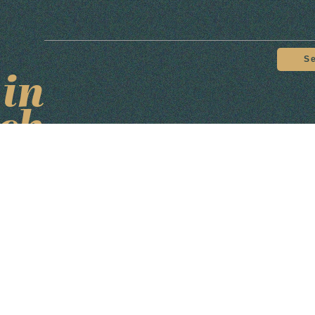
S
 in
ch